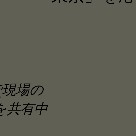
バ
で現場の
を共有中
リ